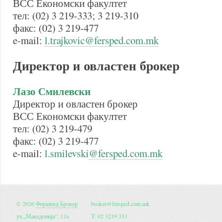
ВСС Економски факултет
тел: (02) 3 219-333; 3 219-310
факс: (02) 3 219-477
e-mail:
l.trajkovic@fersped.com.mk
Директор и овластен брокер
Лазо Смилевски
Директор и овластен брокер
ВСС Економски факултет
тел: (02) 3 219-479
факс: (02) 3 219-477
e-mail:
l.smilevski
@fersped.com.mk
© 2026
Фершпед Брокер
broker@fersped.com.mk
ул.„Македонија“, 11а
Т: 02 3219 333