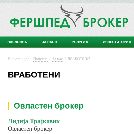
НАСЛОВНА
ЗА НАС
»
УСЛУГИ
»
ИНВЕСТИТОРИ
»
Вие сте овде:
Почетна
/
За нас
/
ВРАБОТЕНИ
ВРАБОТЕНИ
Овластен брокер
Лидија Трајковиќ
Овластен брокер