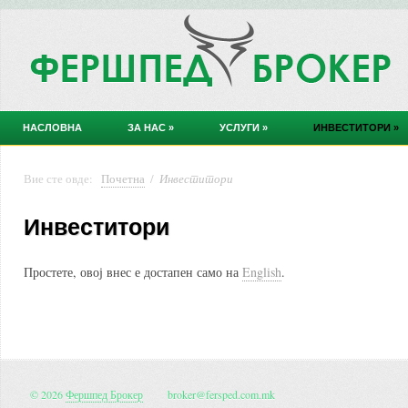
НАСЛОВНА
ЗА НАС
»
УСЛУГИ
»
ИНВЕСТИТОРИ
»
Вие сте овде:
Почетна
/
Инвеститори
Инвеститори
Простете, овој внес е достапен само на
English
.
© 2026
Фершпед Брокер
broker@fersped.com.mk