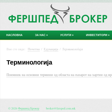
НАСЛОВНА
ЗА НАС
»
УСЛУГИ
»
ИНВЕСТИТОРИ
»
Вие сте овде:
Почетна
/
Едукација
/
Терминологија
Терминологија
Поимник на основни термини од областа на пазарот на хартии од вр
© 2026
Фершпед Брокер
broker@fersped.com.mk