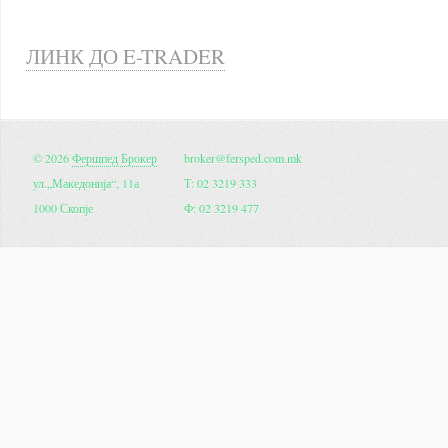
ЛИНК ДО E-TRADER
© 2026
Фершпед Брокер
broker@fersped.com.mk
ул.„Македонија“, 11а
Т: 02 3219 333
1000 Скопје
Ф: 02 3219 477