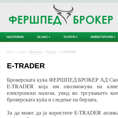
НАСЛОВНА
ЗА НАС
»
УСЛУГИ
»
ИНВЕСТИТОРИ
»
Вие сте овде:
Почетна
/
Услуги
/
E-TRADER
E-TRADER
Брокерската куќа ФЕРШПЕД БРОКЕР АД Скопј
E-TRADER која им овозможува на клие
електронски налози, увид во тргувањето ко
брокерската куќа и следење на берзата.
За да може да ја користите E-TRADER аплика