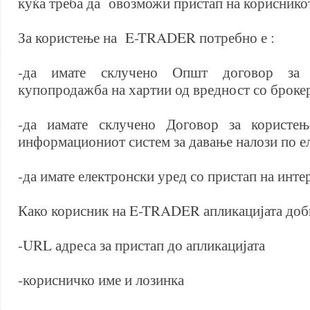
куќа треба да овозможи пристап на кориснико
За користење на E-TRADER потребно е :
-да имате склучено Општ договор за 
купопродажба на хартии од вредност со брокер
-да иамате склучено Договор за користењ
информациониот систем за давање налози по е
-да имате електронски уред со пристап на инте
Како корисник на E-TRADER апликацијата доб
-URL адреса за пристап до апликацијата
-корисничко име и лозинка