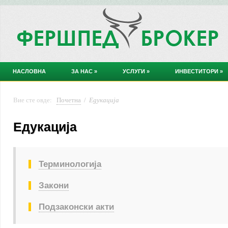
НАСЛОВНА
ЗА НАС
»
УСЛУГИ
»
ИНВЕСТИТОРИ
»
Вие сте овде:
Почетна
/
Едукација
Едукација
Терминологија
Закони
Подзаконски акти