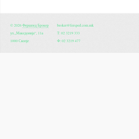
© 2026
Фершпед Брокер
broker@fersped.com.mk
ул.„Македонија“, 11а
Т: 02 3219 333
1000 Скопје
Ф: 02 3219 477